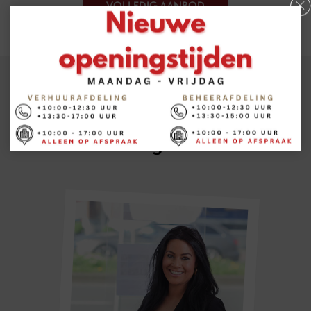
VOLLEDIG AANBOD
Over ons
Maak kennis met Vesting
Vastgoed