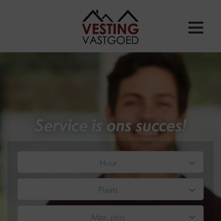
Service is ons succes!
Huur
Plaats
Max. prijs