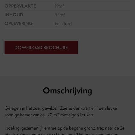
OPPERVLAKTE
19m²
INHOUD
55m³
OPLEVERING
Per direct
DOWNLOAD BROCHURE
Omschrijving
Gelegen in het zeer gewilde ‘’ Zeeheldenkwartier ‘’ een leuke
zonnige kamer van ca.: 20 m2 met eigen keuken.
Indeling: gezamenlijk entree op de begane grond, trap naar de 2e
etage, ruime kamer van ca.: 15 m2 met 2 inbouwkasten en een