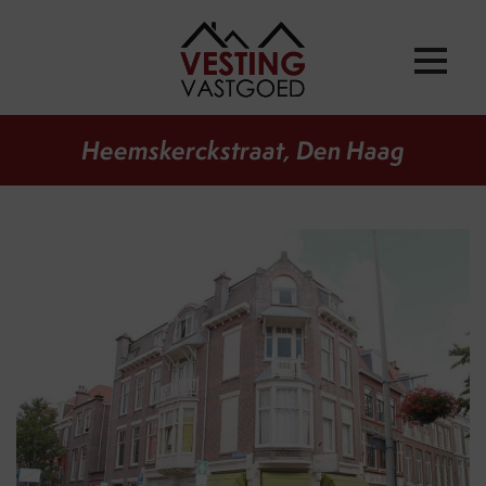
Heemskerckstraat, Den Haag
vorige
volg