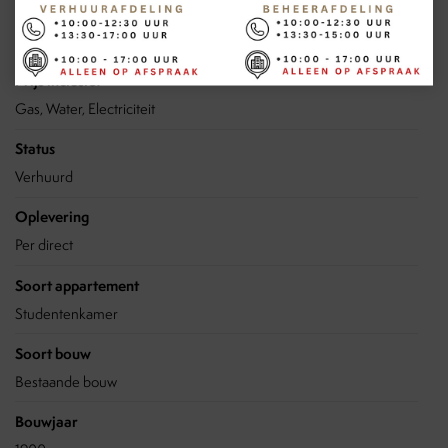
Inrichting
Gestoffeerd
Prijs inclusief
Gas, Water, Electriciteit
Status
Verhuurd
Oplevering
Per direct
Soort appartement
Studentenkamer
Soort bouw
Bestaande bouw
Bouwjaar