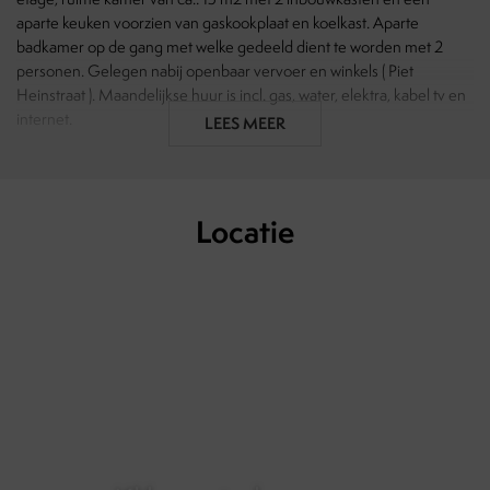
aparte keuken voorzien van gaskookplaat en koelkast. Aparte
badkamer op de gang met welke gedeeld dient te worden met 2
personen. Gelegen nabij openbaar vervoer en winkels ( Piet
Heinstraat ). Maandelijkse huur is incl. gas, water, elektra, kabel tv en
internet.
LEES MEER
Aanwezig:
- Cv
- Keukenapparatuur
Locatie
- PVC vloer
- Inbouwkasten
Voorwaarden:
- Max. 1 studerend persoon
- Max. 2 jaar contract
- 2 maanden borg
- Geen huisdieren toegestaan
- Optioneel extra services Vesting Vastgoed (uurtarief of
servicepakket - zie regels en voorwaarden)