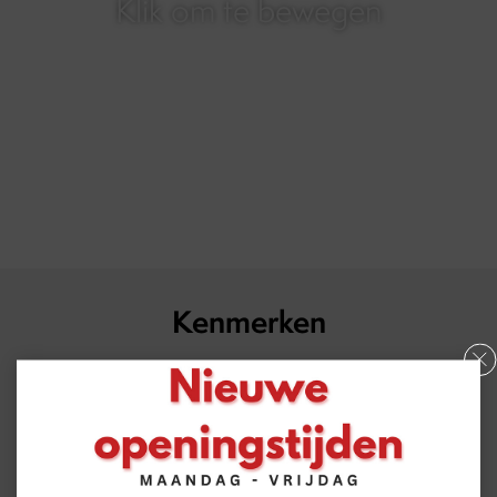
Klik om te bewegen
Kenmerken
Overdracht
Prijs
€ 585,- p.m. incl.