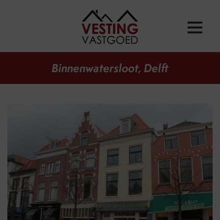
Binnenwatersloot, Delft
vorige
volg