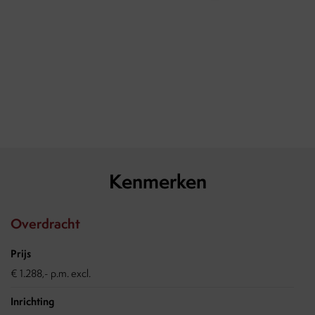
- Geen huisdieren toegestaan
- Geen parkeervergunning mogelijk
- Optioneel extra services Vesting Vastgoed (uurtarief of
servicepakket - zie regels en voorwaarden)
Kenmerken
Overdracht
Prijs
€ 1.288,- p.m. excl.
Inrichting