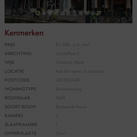
Kenmerken
PRIJS
€ 1.288,- p.m. excl.
INRICHTING
Gestoffeerd
WIJK
Centrum-West
LOCATIE
Aan het water, In centrum
POSTCODE
2611 BK Delft
WONINGTYPE
Bovenwoning
BOUWJAAR
1649
SOORT BOUW
Bestaande bouw
KAMERS
2
SLAAPKAMERS
1
OPPERVLAKTE
55m²