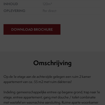
INHOUD
120m³
OPLEVERING
Per direct
DOWNLOAD BROCHURE
Omschrijving
Op de 1e etage aan de achterzijde gelegen een ruim 2 kamer
appartement van ca.: 55 m2 met ruim dakterras!
Indeling: gemeenschappelijke entree op begane grond, trap naar 1e
etage, entree appartement, gang met douche / toilet combinatie
met wastafel en wasmachine aansluiting. Ruime aparte woonkamer