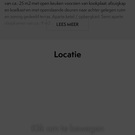
van ca.: 25 m2 met open keuken voorzien van kookplaat, afzuigkap
en koelkast en met openslaande deuren naar achter gelegen ruim
en zonnig gedeeld terras. Aparte ketel / opbergkast. Semi aparte
slaapkamer van ca.: 9 m2.
LEES MEER
Woning is gelegen in het centrum van Delft, op loopafstand van
openbaar vervoer (station Delft), verschillende winkels en horeca
gelegenheden en de TU Delft. Huurprijs is excl. nutsvoorzieningen.
Locatie
Aanwezig:
- CV
- Laminaat
- Dubbel glas
- Wasmachine aansluiting
- Gedeeld terras
Voorwaarden:
- Max. 1 studerend persoon / stel
- Max. 2 jaar contract
Klik om te bewegen
- 2 maanden borg