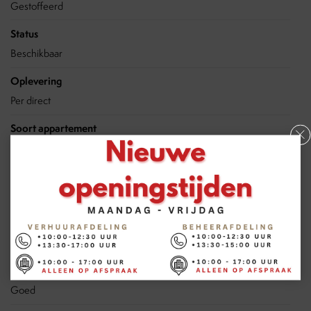
Gestoffeerd
Status
Beschikbaar
Oplevering
Per direct
Soort appartement
Bovenwoning, Appartement
Soort bouw
Bestaande bouw
Bouwjaar
1649
Onderhoud binnen
Goed